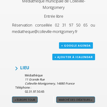
Médiathèque municipale de Colleville-
Montgomery
Entrée libre
Réservation conseillée 02 31 97 50 65 ou
mediatheque@colleville-montgomery.fr
+ GOOGLE AGENDA
+ AJOUTER À ICALENDAR
LIEU
Médiathèque
11 Grande Rue
Colleville-Montgomery
,
14880
France
Téléphone :
02.31.97.50.65
«
EUROPE TOUR
MARCHÉ DES CRÉATEURS
»