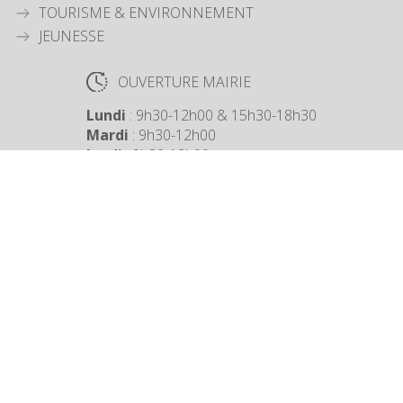
TOURISME & ENVIRONNEMENT
JEUNESSE
OUVERTURE MAIRIE
Lundi
: 9h30-12h00 & 15h30-18h30
Mardi
: 9h30-12h00
Jeudi
: 9h30-12h00
Vendredi
: 9h30-12h00
COORDONNÉES MAIRIE
3 Grande Rue,
14880 Colleville Montgomery
+33 2 31 97 12 61