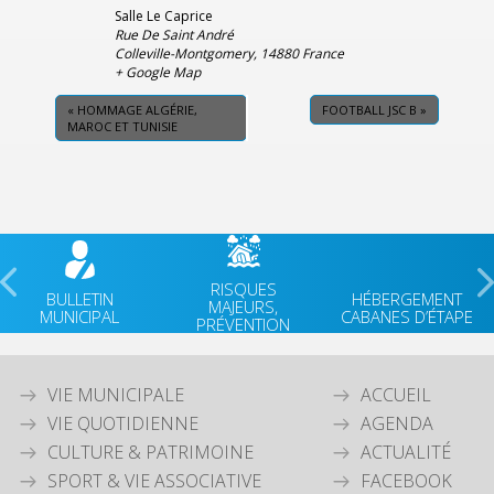
Salle Le Caprice
Rue De Saint André
Colleville-Montgomery
,
14880
France
+ Google Map
«
HOMMAGE ALGÉRIE,
FOOTBALL JSC B
»
MAROC ET TUNISIE
RISQUES
BULLETIN
HÉBERGEMENT
MAJEURS,
MUNICIPAL
CABANES D’ÉTAPE
PRÉVENTION
VIE MUNICIPALE
ACCUEIL
VIE QUOTIDIENNE
AGENDA
CULTURE & PATRIMOINE
ACTUALITÉ
SPORT & VIE ASSOCIATIVE
FACEBOOK