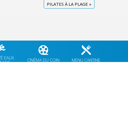
PILATES À LA PLAGE
»
TÉ EAUX
CINÉMA DU COIN
MENU CANTINE
GNADE
COORDONNÉES MAIRIE
3 Grande Rue,
14880 Colleville Montgomery
+33 2 31 97 12 61