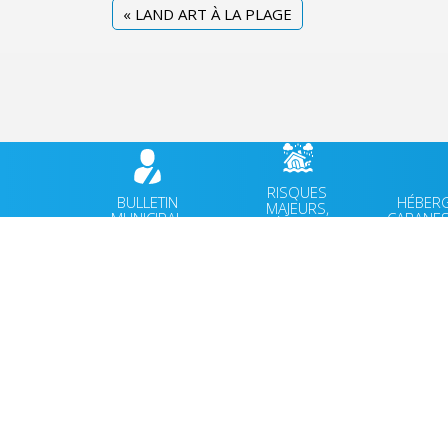
«
LAND ART À LA PLAGE
RISQUES
BULLETIN
HÉBER
MAJEURS,
MUNICIPAL
CABANES
PRÉVENTION
VIE MUNICIPALE
ACCUEIL
VIE QUOTIDIENNE
AGENDA
CULTURE & PATRIMOINE
ACTUALI
SPORT & VIE ASSOCIATIVE
FACEBO
TOURISME & ENVIRONNEMENT
JEUNESSE