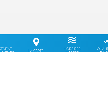
GEMENT
HORAIRES
QUALI
LA CARTE
 D’ÉTAPE
MARÉES
BAI
OUVERTURE MAIRIE
Lundi
: 9h30-12h00 & 15h30-18h30
TÉ
Mardi
: 9h30-12h00
OK
Jeudi
: 9h30-12h00
Vendredi
: 9h30-12h00