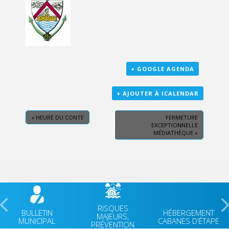
+ GOOGLE AGENDA
+ AJOUTER À ICALENDAR
«
HEURE DU CONTE
FERMETURE
EXCEPTIONNELLE
MÉDIATHÈQUE
»
RISQUES
BULLETIN
HÉBERGEMENT
MAJEURS,
MUNICIPAL
CABANES D’ÉTAPE
PRÉVENTION