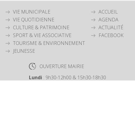
VIE MUNICIPALE
ACCUEIL
VIE QUOTIDIENNE
AGENDA
CULTURE & PATRIMOINE
ACTUALITÉ
SPORT & VIE ASSOCIATIVE
FACEBOOK
TOURISME & ENVIRONNEMENT
JEUNESSE
OUVERTURE MAIRIE
Lundi
: 9h30-12h00 & 15h30-18h30
Mardi
: 9h30-12h00
Jeudi
: 9h30-12h00
Vendredi
: 9h30-12h00
COORDONNÉES MAIRIE
3 Grande Rue,
14880 Colleville Montgomery