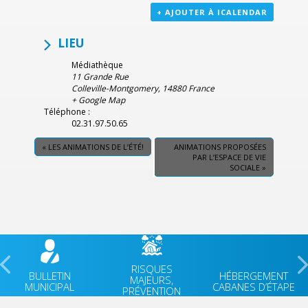
+ AJOUTER À ICALENDAR
LIEU
Médiathèque
11 Grande Rue
Colleville-Montgomery
,
14880
France
+ Google Map
Téléphone :
02.31.97.50.65
«
LES ANIMATIONS DE L’ÉTÉ!
ANIMATIONS PROPOSÉES
PAR L’ESPACE DE VIE
SOCIALE
»
RISQUES
BULLETIN
HÉBERGEMENT
MAJEURS,
MUNICIPAL
CABANES D’ÉTAPE
PRÉVENTION