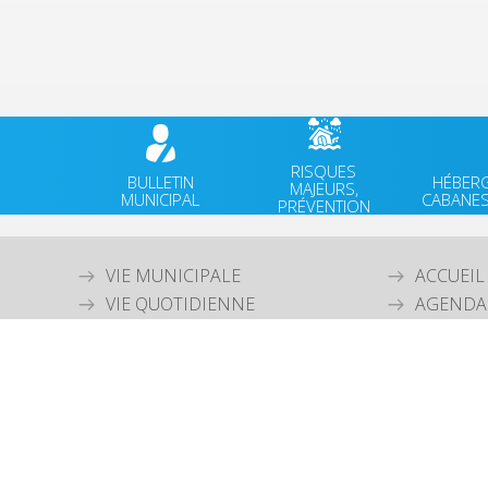
RISQUES
BULLETIN
HÉBER
MAJEURS,
MUNICIPAL
CABANES
PRÉVENTION
VIE MUNICIPALE
ACCUEIL
VIE QUOTIDIENNE
AGENDA
CULTURE & PATRIMOINE
ACTUALI
SPORT & VIE ASSOCIATIVE
FACEBO
TOURISME & ENVIRONNEMENT
JEUNESSE