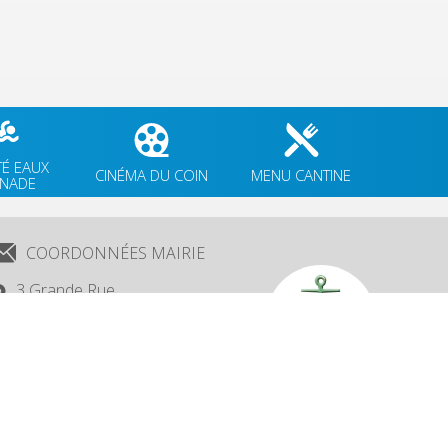
TÉ EAUX
CINÉMA DU COIN
MENU CANTINE
GNADE
COORDONNÉES MAIRIE
3 Grande Rue,
14880 Colleville Montgomery
+33 2 31 97 12 61