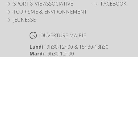
SPORT & VIE ASSOCIATIVE
FACEBOOK
TOURISME & ENVIRONNEMENT
JEUNESSE
OUVERTURE MAIRIE
Lundi
: 9h30-12h00 & 15h30-18h30
Mardi
: 9h30-12h00
Jeudi
: 9h30-12h00
Vendredi
: 9h30-12h00
COORDONNÉES MAIRIE
3 Grande Rue,
14880 Colleville Montgomery
+33 2 31 97 12 61