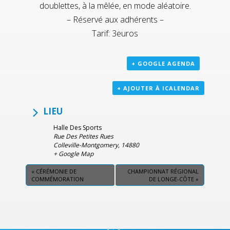
doublettes, à la mêlée, en mode aléatoire.
– Réservé aux adhérents –
Tarif: 3euros
+ GOOGLE AGENDA
+ AJOUTER À ICALENDAR
LIEU
Halle Des Sports
Rue Des Petites Rues
Colleville-Montgomery
,
14880
+ Google Map
«
CÉRÉMONIE DE
CHAMPIONNAT RÉGIONAL
COMMÉMORATION
DE LONGE-CÔTE
»