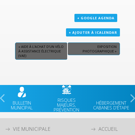
+ GOOGLE AGENDA
+ AJOUTER À ICALENDAR
«
AIDE À L’ACHAT D’UN VÉLO
EXPOSITION
À ASSISTANCE ÉLECTRIQUE
PHOTOGRAPHIQUE
»
(VAE)
RISQUES
BULLETIN
HÉBERGEMENT
MAJEURS,
MUNICIPAL
CABANES D’ÉTAPE
PRÉVENTION
VIE MUNICIPALE
ACCUEIL