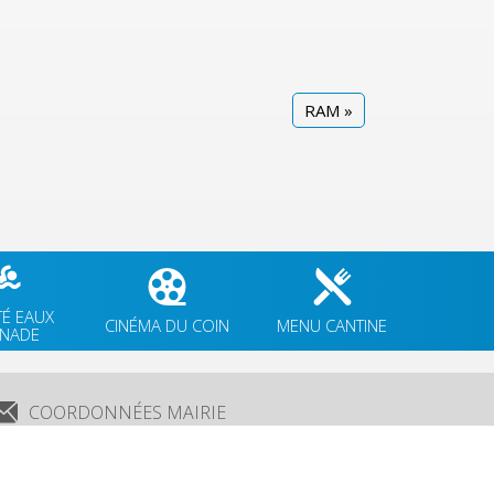
RAM
»
TÉ EAUX
CINÉMA DU COIN
MENU CANTINE
GNADE
COORDONNÉES MAIRIE
3 Grande Rue,
14880 Colleville Montgomery