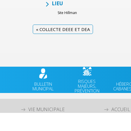
LIEU
Site Hillman
«
COLLECTE DEEE ET DEA
RISQUES
BULLETIN
HÉBER
MAJEURS,
MUNICIPAL
CABANES
PRÉVENTION
VIE MUNICIPALE
ACCUEIL
VIE QUOTIDIENNE
AGENDA
CULTURE & PATRIMOINE
ACTUALI