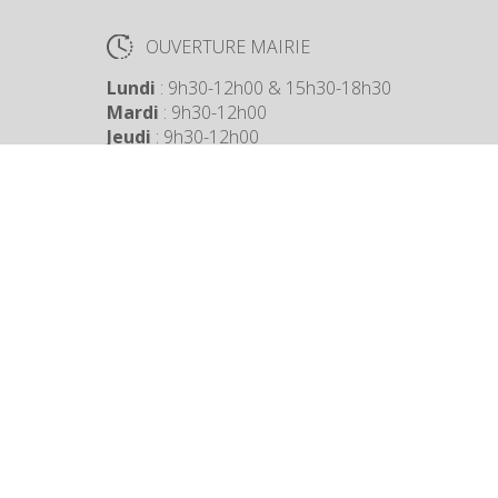
OUVERTURE MAIRIE
Lundi
: 9h30-12h00 & 15h30-18h30
Mardi
: 9h30-12h00
Jeudi
: 9h30-12h00
Vendredi
: 9h30-12h00
COORDONNÉES MAIRIE
3 Grande Rue,
14880 Colleville Montgomery
+33 2 31 97 12 61