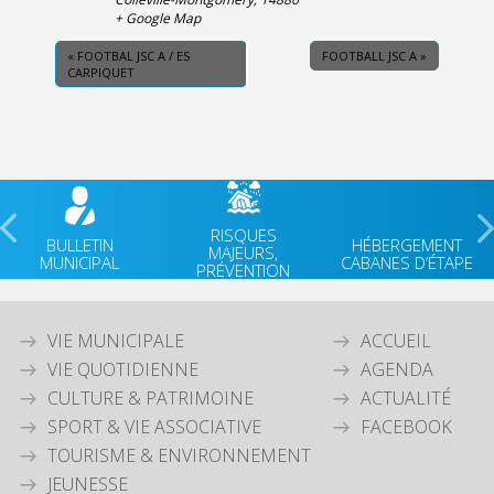
+ Google Map
«
FOOTBAL JSC A / ES
FOOTBALL JSC A
»
CARPIQUET
RISQUES
BULLETIN
HÉBERGEMENT
MAJEURS,
MUNICIPAL
CABANES D’ÉTAPE
PRÉVENTION
VIE MUNICIPALE
ACCUEIL
VIE QUOTIDIENNE
AGENDA
CULTURE & PATRIMOINE
ACTUALITÉ
SPORT & VIE ASSOCIATIVE
FACEBOOK
TOURISME & ENVIRONNEMENT
JEUNESSE