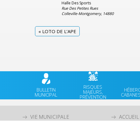
Halle Des Sports
Rue Des Petites Rues
Colleville-Montgomery
,
14880
«
LOTO DE L’APE
RISQUES
BULLETIN
HÉBER
MAJEURS,
MUNICIPAL
CABANES
PRÉVENTION
VIE MUNICIPALE
ACCUEIL
VIE QUOTIDIENNE
AGENDA
CULTURE & PATRIMOINE
ACTUALI