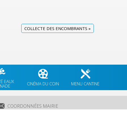
COLLECTE DES ENCOMBRANTS
»
TÉ EAUX
CINÉMA DU COIN
MENU CANTINE
GNADE
COORDONNÉES MAIRIE
3 Grande Rue,
14880 Colleville Montgomery