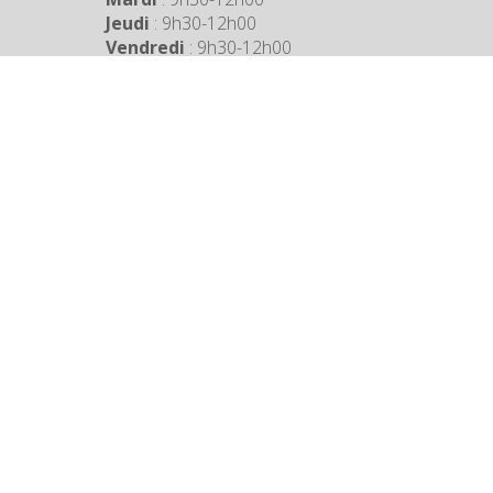
Jeudi
: 9h30-12h00
Vendredi
: 9h30-12h00
COORDONNÉES MAIRIE
3 Grande Rue,
14880 Colleville Montgomery
+33 2 31 97 12 61
Mentions légales
Création, Hébergement : Net-Conception