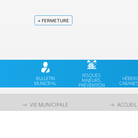
«
FERMETURE
RISQUES
BULLETIN
HÉBER
MAJEURS,
MUNICIPAL
CABANES
PRÉVENTION
VIE MUNICIPALE
ACCUEIL
VIE QUOTIDIENNE
AGENDA
CULTURE & PATRIMOINE
ACTUALI
SPORT & VIE ASSOCIATIVE
FACEBO
TOURISME & ENVIRONNEMENT