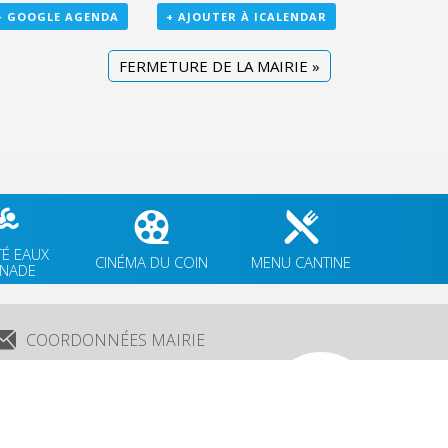
+ GOOGLE AGENDA
+ AJOUTER À ICALENDAR
FERMETURE DE LA MAIRIE
»
TÉ EAUX
CINÉMA DU COIN
MENU CANTINE
GNADE
COORDONNÉES MAIRIE
3 Grande Rue,
14880 Colleville Montgomery
+33 2 31 97 12 61