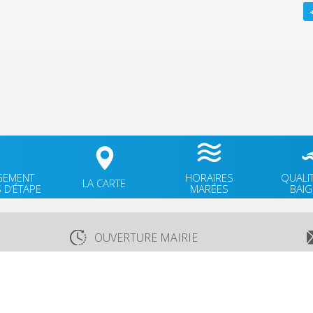
GEMENT
HORAIRES
QUALI
LA CARTE
 D’ÉTAPE
MARÉES
BAI
OUVERTURE MAIRIE
Lundi
: 9h30-12h00 & 15h30-18h30
TÉ
Mardi
: 9h30-12h00
OK
Jeudi
: 9h30-12h00
Vendredi
: 9h30-12h00