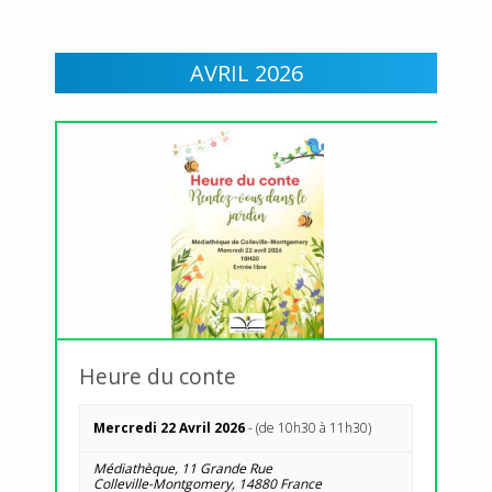
VUES
Évènement
ÉVÈNEMENTS
AVRIL 2026
Heure du conte
Mercredi 22 Avril 2026
- (de 10h30 à 11h30)
Médiathèque,
11 Grande Rue
Colleville-Montgomery
,
14880
France