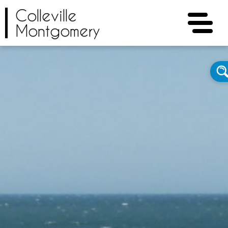
Colleville
Montgomery