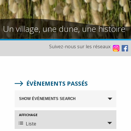
Un village, une dune, une histoire
Suivez-nous sur les réseaux
ÉVÈNEMENTS PASSÉS
SHOW ÉVÈNEMENTS SEARCH
RECHERCHE
ET
AFFICHAGE
Navigation
NAVIGATION
de
Liste
DE
vues