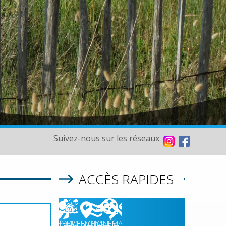
Suivez-nous sur les réseaux
ACCÈS RAPIDES
07/08/2026
HÉBERGEMENT
RISQUES
QUALITÉ
CINÉMA