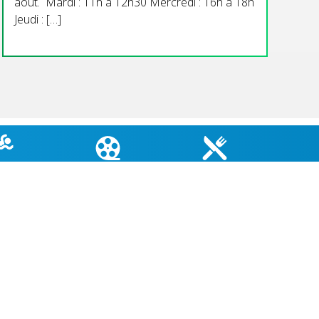
aout. Mardi : 11h à 12h30 Mercredi : 16h à 18h
Jeudi : […]
TÉ EAUX
CINÉMA DU COIN
MENU CANTINE
GNADE
COORDONNÉES MAIRIE
3 Grande Rue,
14880 Colleville Montgomery
+33 2 31 97 12 61