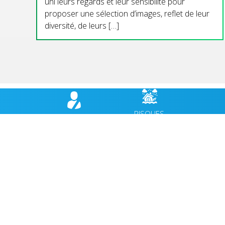
uni leurs regards et leur sensibilité pour
proposer une sélection d’images, reflet de leur
diversité, de leurs […]
RISQUES
BULLETIN
HÉBER
MAJEURS,
MUNICIPAL
CABANES
PRÉVENTION
VIE MUNICIPALE
ACCUEIL
VIE QUOTIDIENNE
AGENDA
CULTURE & PATRIMOINE
ACTUALI
SPORT & VIE ASSOCIATIVE
FACEBO
TOURISME & ENVIRONNEMENT
JEUNESSE