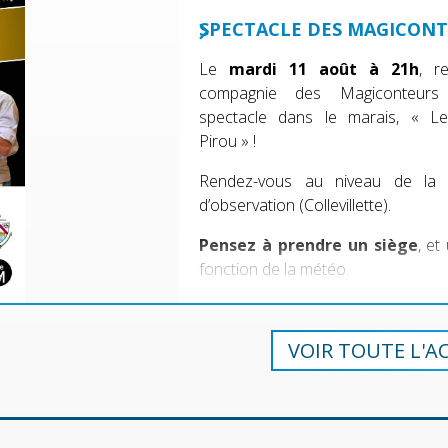
SPECTACLE DES MAGICON
Le
mardi 11 août à 21h
, r
compagnie des Magiconteur
spectacle dans le marais, « L
Pirou » !
Rendez-vous au niveau de la 
d’observation (Collevillette).
Pensez à prendre un siège
, et
fonction de la météo.
VOIR TOUTE L'A