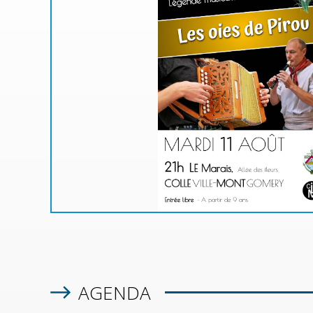
MA
u de
à une
!
 rue
n la
AGENDA