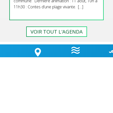
commune. Dernière animation : 11 aout, 10h à
11h30 : Contes d’une plage vivante. […]
VOIR TOUT L'AGENDA
GEMENT
HORAIRES
QUALI
LA CARTE
 D’ÉTAPE
MARÉES
BAI
OUVERTURE MAIRIE
Lundi
: 9h30-12h00 & 15h30-18h30
TÉ
Mardi
: 9h30-12h00
OK
Jeudi
: 9h30-12h00
Vendredi
: 9h30-12h00