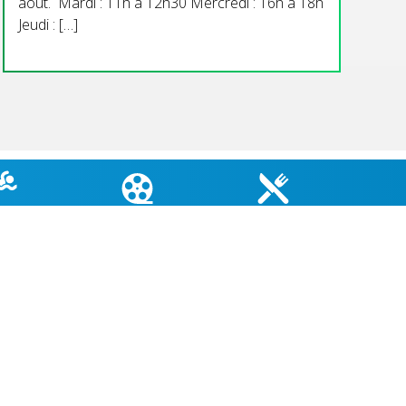
aout. Mardi : 11h à 12h30 Mercredi : 16h à 18h
Jeudi : […]
TÉ EAUX
CINÉMA DU COIN
MENU CANTINE
GNADE
COORDONNÉES MAIRIE
3 Grande Rue,
14880 Colleville Montgomery
+33 2 31 97 12 61