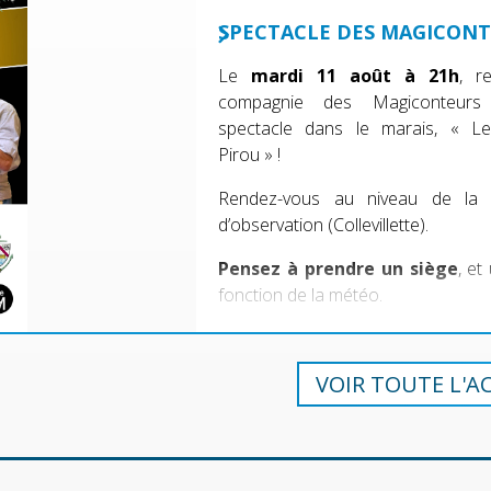
SPECTACLE DES MAGICON
Le
mardi 11 août à 21h
, r
compagnie des Magiconteur
spectacle dans le marais, « L
Pirou » !
Rendez-vous au niveau de la 
d’observation (Collevillette).
Pensez à prendre un siège
, et
fonction de la météo.
VOIR TOUTE L'A