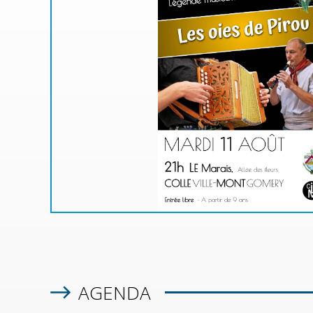
MA
u de
à une
!
 rue
n la
AGENDA