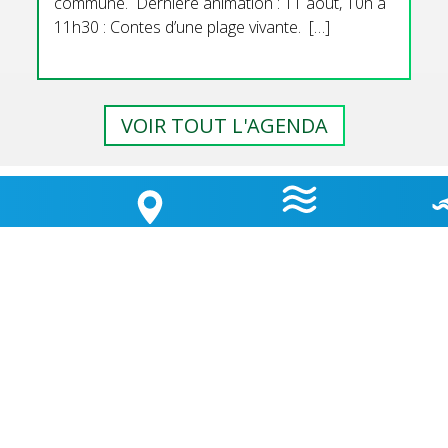
commune. Dernière animation : 11 aout, 10h à
11h30 : Contes d’une plage vivante. […]
VOIR TOUT L'AGENDA
GEMENT
HORAIRES
QUALI
LA CARTE
 D’ÉTAPE
MARÉES
BAI
OUVERTURE MAIRIE
Lundi
: 9h30-12h00 & 15h30-18h30
TÉ
Mardi
: 9h30-12h00
OK
Jeudi
: 9h30-12h00
Vendredi
: 9h30-12h00