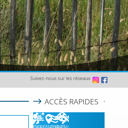
Suivez-nous sur les réseaux
ACCÈS RAPIDES
06/08/2026
HÉBERGEMENT
RISQUES
QUALITÉ
CINÉMA