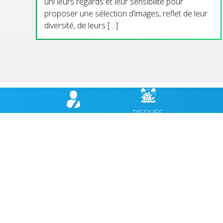
uni leurs regards et leur sensibilité pour
proposer une sélection d’images, reflet de leur
diversité, de leurs […]
RISQUES
BULLETIN
HÉBER
MAJEURS,
MUNICIPAL
CABANES
PRÉVENTION
VIE MUNICIPALE
ACCUEIL
VIE QUOTIDIENNE
AGENDA
CULTURE & PATRIMOINE
ACTUALI
SPORT & VIE ASSOCIATIVE
FACEBO
TOURISME & ENVIRONNEMENT
JEUNESSE