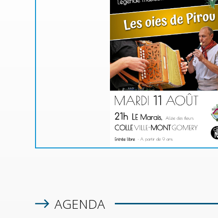
MA
u de
à une
!
 rue
n la
AGENDA