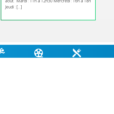
aout. Mardi : 11h à 12h30 Mercredi : 16h à 18h
Jeudi : […]
TÉ EAUX
CINÉMA DU COIN
MENU CANTINE
GNADE
COORDONNÉES MAIRIE
3 Grande Rue,
14880 Colleville Montgomery
+33 2 31 97 12 61