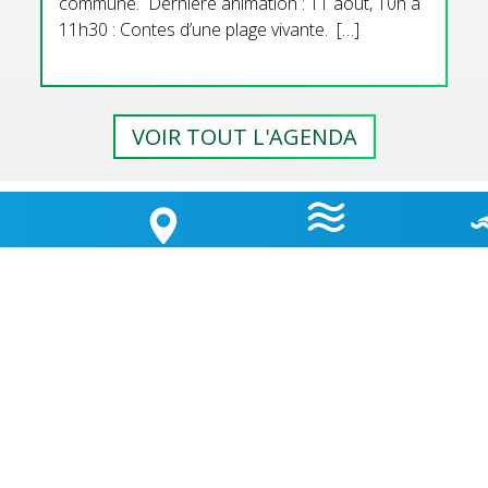
commune. Dernière animation : 11 aout, 10h à
11h30 : Contes d’une plage vivante. […]
VOIR TOUT L'AGENDA
GEMENT
HORAIRES
QUALI
LA CARTE
 D’ÉTAPE
MARÉES
BAI
OUVERTURE MAIRIE
Lundi
: 9h30-12h00 & 15h30-18h30
TÉ
Mardi
: 9h30-12h00
OK
Jeudi
: 9h30-12h00
Vendredi
: 9h30-12h00