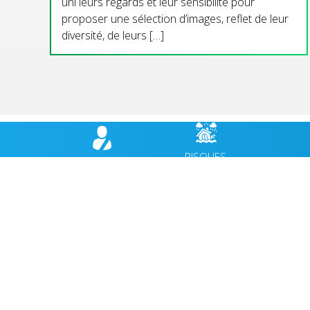
uni leurs regards et leur sensibilité pour
proposer une sélection d’images, reflet de leur
diversité, de leurs […]
RISQUES
BULLETIN
HÉBER
MAJEURS,
MUNICIPAL
CABANES
PRÉVENTION
VIE MUNICIPALE
ACCUEIL
VIE QUOTIDIENNE
AGENDA
CULTURE & PATRIMOINE
ACTUALI
SPORT & VIE ASSOCIATIVE
FACEBO
TOURISME & ENVIRONNEMENT
JEUNESSE