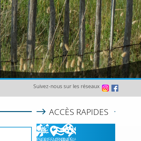
Suivez-nous sur les réseaux
ACCÈS RAPIDES
07/08/2026
HÉBERGEMENT
RISQUES
QUALITÉ
CINÉMA