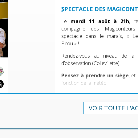
SPECTACLE DES MAGICON
Le
mardi 11 août à 21h
, r
compagnie des Magiconteur
spectacle dans le marais, « L
Pirou » !
Rendez-vous au niveau de la 
d’observation (Collevillette).
Pensez à prendre un siège
, et
fonction de la météo.
VOIR TOUTE L'A