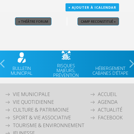
+ AJOUTER À ICALENDAR
«
THÉÂTRE FORUM
CAMP RECONSTITUÉ
»
RISQUES
BULLETIN
HÉBERGEMENT
MAJEURS,
MUNICIPAL
CABANES D’ÉTAPE
PRÉVENTION
VIE MUNICIPALE
ACCUEIL
VIE QUOTIDIENNE
AGENDA
CULTURE & PATRIMOINE
ACTUALITÉ
SPORT & VIE ASSOCIATIVE
FACEBOOK
TOURISME & ENVIRONNEMENT
JEUNESSE