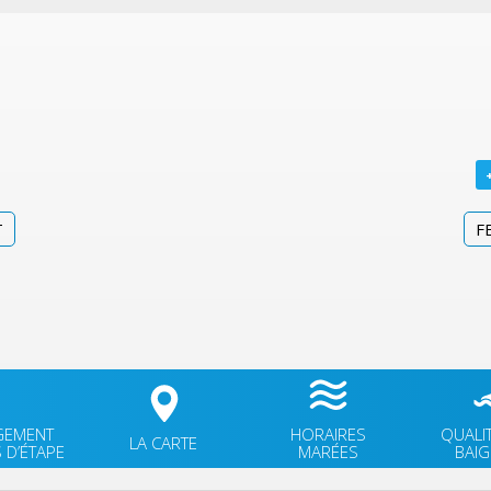
T
F
GEMENT
HORAIRES
QUALI
LA CARTE
 D’ÉTAPE
MARÉES
BAI