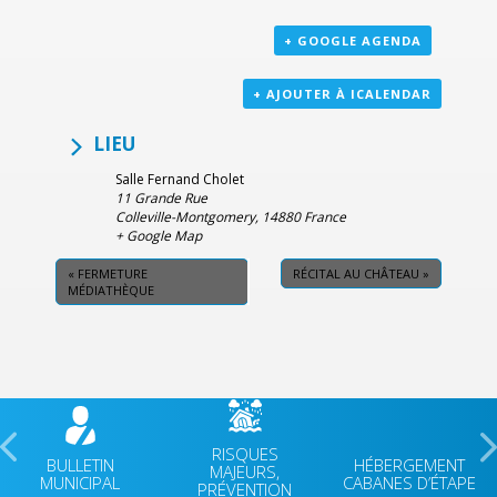
+ GOOGLE AGENDA
+ AJOUTER À ICALENDAR
LIEU
Salle Fernand Cholet
11 Grande Rue
Colleville-Montgomery
,
14880
France
+ Google Map
«
FERMETURE
RÉCITAL AU CHÂTEAU
»
MÉDIATHÈQUE
RISQUES
BULLETIN
HÉBERGEMENT
MAJEURS,
MUNICIPAL
CABANES D’ÉTAPE
PRÉVENTION