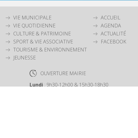
VIE MUNICIPALE
ACCUEIL
VIE QUOTIDIENNE
AGENDA
CULTURE & PATRIMOINE
ACTUALITÉ
SPORT & VIE ASSOCIATIVE
FACEBOOK
TOURISME & ENVIRONNEMENT
JEUNESSE
OUVERTURE MAIRIE
Lundi
: 9h30-12h00 & 15h30-18h30
Mardi
: 9h30-12h00
Jeudi
: 9h30-12h00
Vendredi
: 9h30-12h00
COORDONNÉES MAIRIE
3 Grande Rue,
14880 Colleville Montgomery