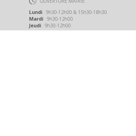
OUVERTURE MAIRIE
Lundi
: 9h30-12h00 & 15h30-18h30
Mardi
: 9h30-12h00
Jeudi
: 9h30-12h00
Vendredi
: 9h30-12h00
COORDONNÉES MAIRIE
3 Grande Rue,
14880 Colleville Montgomery
+33 2 31 97 12 61