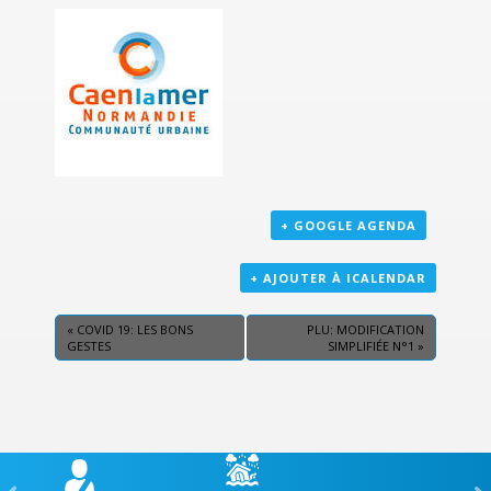
+ GOOGLE AGENDA
+ AJOUTER À ICALENDAR
«
COVID 19: LES BONS
PLU: MODIFICATION
GESTES
SIMPLIFIÉE N°1
»