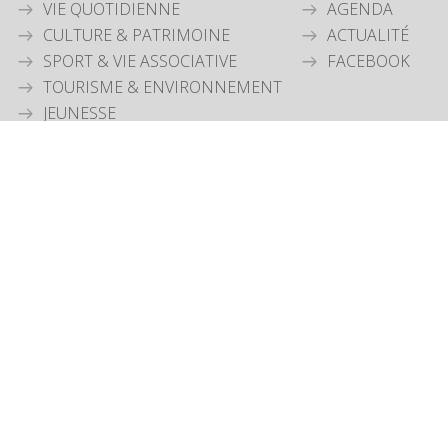
VIE QUOTIDIENNE
AGENDA
CULTURE & PATRIMOINE
ACTUALITÉ
SPORT & VIE ASSOCIATIVE
FACEBOOK
TOURISME & ENVIRONNEMENT
JEUNESSE
OUVERTURE MAIRIE
Lundi
: 9h30-12h00 & 15h30-18h30
Mardi
: 9h30-12h00
Jeudi
: 9h30-12h00
Vendredi
: 9h30-12h00
COORDONNÉES MAIRIE
3 Grande Rue,
14880 Colleville Montgomery
+33 2 31 97 12 61