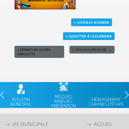
+ GOOGLE AGENDA
+ AJOUTER À ICALENDAR
«
FERMETURE DU RPE
L’ EVS VOUS PROPOSE…
»
FABULETTE
RISQUES
BULLETIN
HÉBERGEMENT
MAJEURS,
MUNICIPAL
CABANES D’ÉTAPE
PRÉVENTION
VIE MUNICIPALE
ACCUEIL