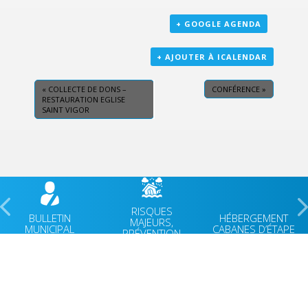
+ GOOGLE AGENDA
+ AJOUTER À ICALENDAR
«
COLLECTE DE DONS –
CONFÉRENCE
»
RESTAURATION EGLISE
SAINT VIGOR
RISQUES
BULLETIN
HÉBERGEMENT
MAJEURS,
MUNICIPAL
CABANES D’ÉTAPE
PRÉVENTION
VIE MUNICIPALE
ACCUEIL
VIE QUOTIDIENNE
AGENDA