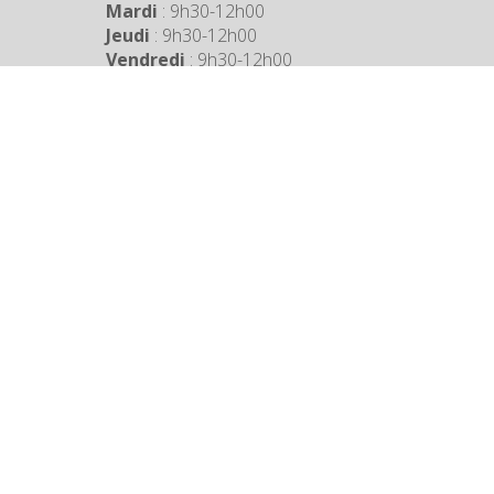
Mardi
: 9h30-12h00
Jeudi
: 9h30-12h00
Vendredi
: 9h30-12h00
COORDONNÉES MAIRIE
3 Grande Rue,
14880 Colleville Montgomery
+33 2 31 97 12 61
Mentions légales