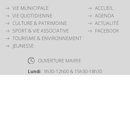
VIE MUNICIPALE
ACCUEIL
VIE QUOTIDIENNE
AGENDA
CULTURE & PATRIMOINE
ACTUALITÉ
SPORT & VIE ASSOCIATIVE
FACEBOOK
TOURISME & ENVIRONNEMENT
JEUNESSE
OUVERTURE MAIRIE
Lundi
: 9h30-12h00 & 15h30-18h30
Mardi
: 9h30-12h00
Jeudi
: 9h30-12h00
Vendredi
: 9h30-12h00
COORDONNÉES MAIRIE
3 Grande Rue,
14880 Colleville Montgomery