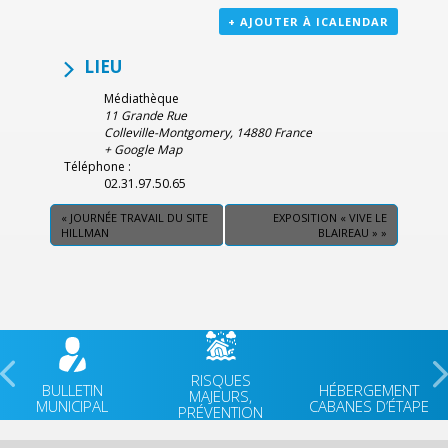
+ AJOUTER À ICALENDAR
LIEU
Médiathèque
11 Grande Rue
Colleville-Montgomery
,
14880
France
+ Google Map
Téléphone :
02.31.97.50.65
«
JOURNÉE TRAVAIL DU SITE
EXPOSITION « VIVE LE
HILLMAN
BLAIREAU »
»
RISQUES
BULLETIN
HÉBERGEMENT
MAJEURS,
MUNICIPAL
CABANES D’ÉTAPE
PRÉVENTION