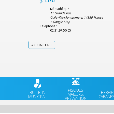
LIEU
Médiathèque
11 Grande Rue
Colleville-Montgomery
,
14880
France
+ Google Map
Téléphone :
02.31.97.50.65
«
CONCERT
RISQUES
BULLETIN
HÉBER
MAJEURS,
MUNICIPAL
CABANES
PRÉVENTION