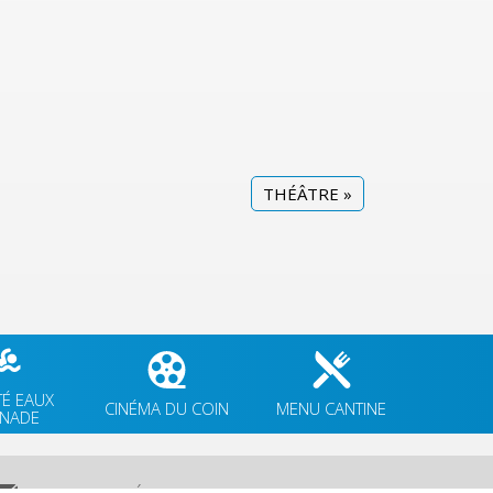
THÉÂTRE
»
TÉ EAUX
CINÉMA DU COIN
MENU CANTINE
GNADE