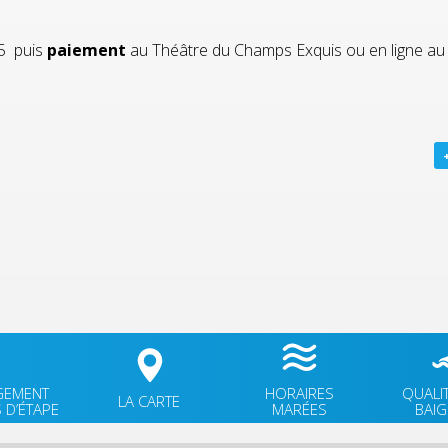
5 puis
paiement
au Théâtre du Champs Exquis ou en ligne au
GEMENT
HORAIRES
QUALI
LA CARTE
 D’ÉTAPE
MARÉES
BAI