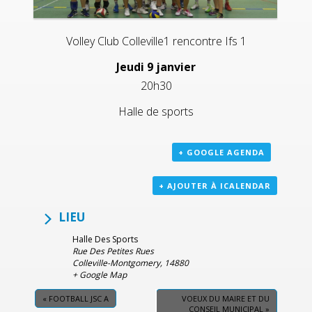
Volley Club Colleville1 rencontre Ifs 1
Jeudi 9 janvier
20h30
Halle de sports
+ GOOGLE AGENDA
+ AJOUTER À ICALENDAR
LIEU
Halle Des Sports
Rue Des Petites Rues
Colleville-Montgomery
,
14880
+ Google Map
«
FOOTBALL JSC A
VOEUX DU MAIRE ET DU
CONSEIL MUNICIPAL
»