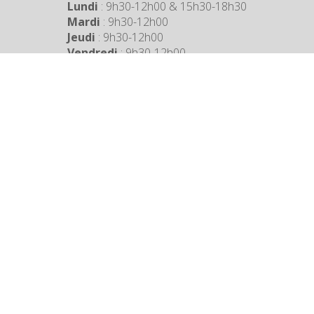
Lundi
: 9h30-12h00 & 15h30-18h30
Mardi
: 9h30-12h00
Jeudi
: 9h30-12h00
Vendredi
: 9h30-12h00
COORDONNÉES MAIRIE
3 Grande Rue,
14880 Colleville Montgomery
+33 2 31 97 12 61
Mentions légales